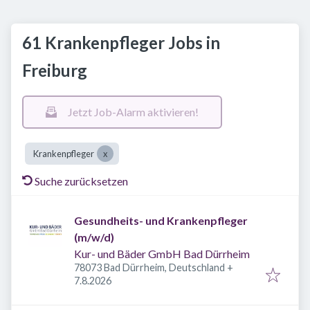
61 Krankenpfleger Jobs in
Freiburg
Jetzt Job-Alarm aktivieren!
Krankenpfleger
Suche zurücksetzen
Gesundheits- und Krankenpfleger
(m/w/d)
Kur- und Bäder GmbH Bad Dürrheim
78073 Bad Dürrheim, Deutschland
+
Veröffentlicht
:
7.8.2026