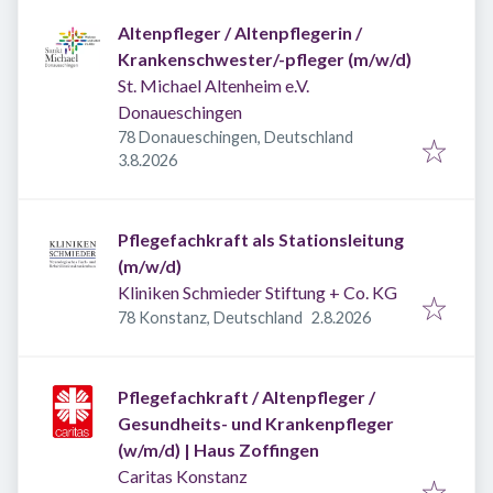
Altenpfleger / Altenpflegerin /
Krankenschwester/-pfleger (m/w/d)
St. Michael Altenheim e.V.
Donaueschingen
78 Donaueschingen, Deutschland
Veröffentlicht
:
3.8.2026
Pflegefachkraft als Stationsleitung
(m/w/d)
Kliniken Schmieder Stiftung + Co. KG
Veröffentlicht
:
78 Konstanz, Deutschland
2.8.2026
Pflegefachkraft / Altenpfleger /
Gesundheits- und Krankenpfleger
(w/m/d) | Haus Zoffingen
Caritas Konstanz