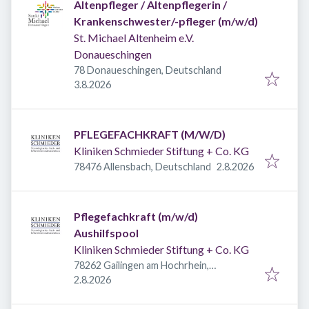
Altenpfleger / Altenpflegerin /
Krankenschwester/-pfleger (m/w/d)
St. Michael Altenheim e.V.
Donaueschingen
78 Donaueschingen, Deutschland
Veröffentlicht
:
3.8.2026
PFLEGEFACHKRAFT (M/W/D)
Kliniken Schmieder Stiftung + Co. KG
Veröffentlicht
:
78476 Allensbach, Deutschland
2.8.2026
Pflegefachkraft (m/w/d)
Aushilfspool
Kliniken Schmieder Stiftung + Co. KG
78262 Gailingen am Hochrhein,
Veröffentlicht
:
Deutschland
2.8.2026