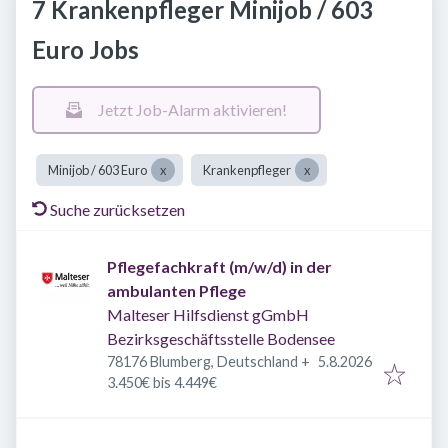
7 Krankenpfleger Minijob / 603
Euro Jobs
Jetzt Job-Alarm aktivieren!
Minijob / 603 Euro
Krankenpfleger
Suche zurücksetzen
Pflegefachkraft (m/w/d) in der
ambulanten Pflege
Malteser Hilfsdienst gGmbH
Bezirksgeschäftsstelle Bodensee
Veröffentlicht
:
78176 Blumberg, Deutschland
+
5.8.2026
3.450€ bis 4.449€