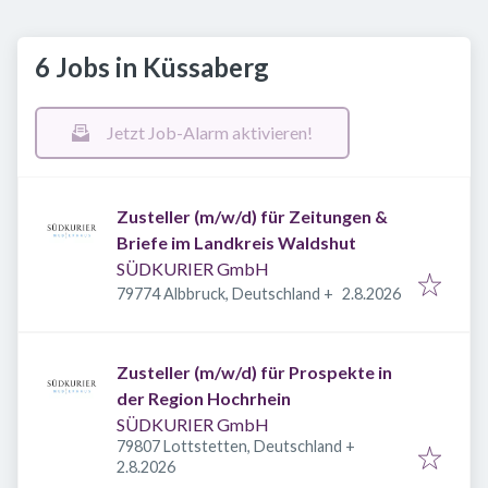
6 Jobs in Küssaberg
Jetzt Job-Alarm aktivieren!
Zusteller (m/w/d) für Zeitungen &
Briefe im Landkreis Waldshut
SÜDKURIER GmbH
Veröffentlicht
:
79774 Albbruck, Deutschland
+
2.8.2026
Zusteller (m/w/d) für Prospekte in
der Region Hochrhein
SÜDKURIER GmbH
79807 Lottstetten, Deutschland
+
Veröffentlicht
:
2.8.2026