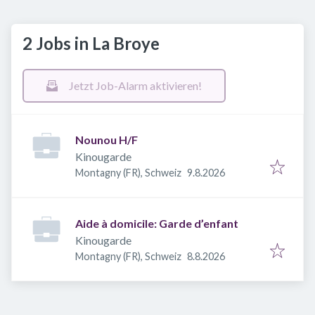
2 Jobs in La Broye
Jetzt Job-Alarm aktivieren!
Nounou H/F
Kinougarde
Veröffentlicht
:
Montagny (FR), Schweiz
9.8.2026
Aide à domicile: Garde d’enfant
Kinougarde
Veröffentlicht
:
Montagny (FR), Schweiz
8.8.2026