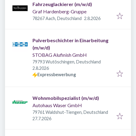
Fahrzeuglackierer (m/w/d)
Graf Hardenberg-Gruppe
Veröffentlicht
:
78267 Aach, Deutschland
2.8.2026
Pulverbeschichter in Einarbeitung
(m/w/d)
STOBAG Alufinish GmbH
79793 Wutöschingen, Deutschland
Veröffentlicht
:
2.8.2026
Expressbewerbung
Wohnmobilspezialist (m/w/d)
Autohaus Waser GmbH
79761 Waldshut-Tiengen, Deutschland
Veröffentlicht
:
27.7.2026