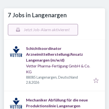
7 Jobs in Langenargen
Jetzt Job-Alarm aktivieren!
Schichtkoordinator
Arzneimittelherstellung/Ansatz
Langenargen (m/w/d)
Vetter Pharma-Fertigung GmbH & Co.
KG
88085 Langenargen, Deutschland
Veröffentlicht
:
2.8.2026
Mechaniker Abfüllung für die neue
Produktionslinie Langenargen