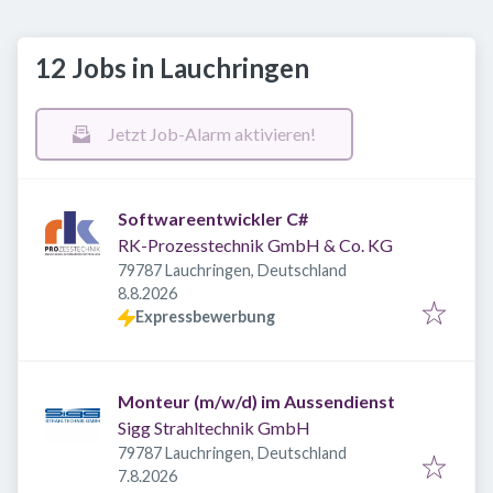
12 Jobs in Lauchringen
Jetzt Job-Alarm aktivieren!
Softwareentwickler C#
RK-Prozesstechnik GmbH & Co. KG
79787 Lauchringen, Deutschland
Veröffentlicht
:
8.8.2026
Expressbewerbung
Monteur (m/w/d) im Aussendienst
Sigg Strahltechnik GmbH
79787 Lauchringen, Deutschland
Veröffentlicht
:
7.8.2026