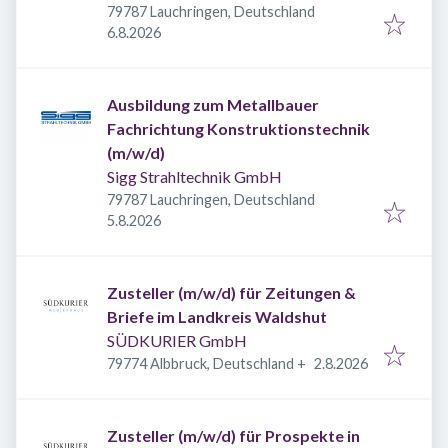
79787 Lauchringen, Deutschland
Veröffentlicht
:
6.8.2026
Ausbildung zum Metallbauer
Fachrichtung Konstruktionstechnik
(m/w/d)
Sigg Strahltechnik GmbH
79787 Lauchringen, Deutschland
Veröffentlicht
:
5.8.2026
Zusteller (m/w/d) für Zeitungen &
Briefe im Landkreis Waldshut
SÜDKURIER GmbH
Veröffentlicht
:
79774 Albbruck, Deutschland
+
2.8.2026
Zusteller (m/w/d) für Prospekte in