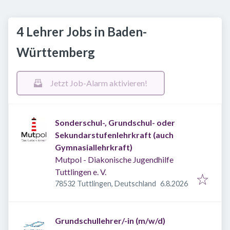
4 Lehrer Jobs in Baden-
Württemberg
Jetzt Job-Alarm aktivieren!
Sonderschul-, Grundschul- oder
Sekundarstufenlehrkraft (auch
Gymnasiallehrkraft)
Mutpol - Diakonische Jugendhilfe
Tuttlingen e. V.
Veröffentlicht
:
78532 Tuttlingen, Deutschland
6.8.2026
Grundschullehrer/-in (m/w/d)