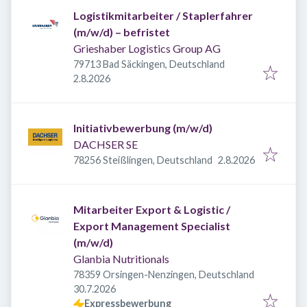
Logistikmitarbeiter / Staplerfahrer
(m/w/d) – befristet
Grieshaber Logistics Group AG
79713 Bad Säckingen, Deutschland
Veröffentlicht
:
2.8.2026
Initiativbewerbung (m/w/d)
DACHSER SE
Veröffentlicht
:
78256 Steißlingen, Deutschland
2.8.2026
Mitarbeiter Export & Logistic /
Export Management Specialist
(m/w/d)
Glanbia Nutritionals
78359 Orsingen-Nenzingen, Deutschland
Veröffentlicht
:
30.7.2026
Expressbewerbung