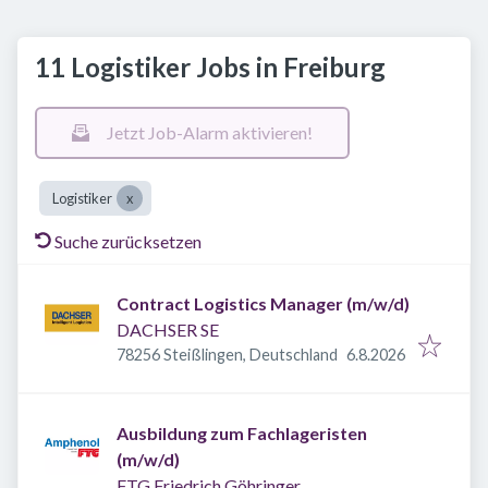
11 Logistiker Jobs in Freiburg
Jetzt Job-Alarm aktivieren!
Logistiker
Suche zurücksetzen
Contract Logistics Manager (m/w/d)
DACHSER SE
Veröffentlicht
:
78256 Steißlingen, Deutschland
6.8.2026
Ausbildung zum Fachlageristen
(m/w/d)
FTG Friedrich Göhringer