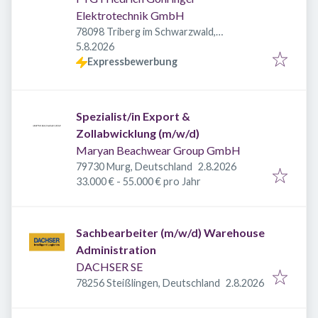
Elektrotechnik GmbH
78098 Triberg im Schwarzwald,
Veröffentlicht
:
Deutschland
5.8.2026
Expressbewerbung
Spezialist/in Export &
Zollabwicklung (m/w/d)
Maryan Beachwear Group GmbH
Veröffentlicht
:
79730 Murg, Deutschland
2.8.2026
33.000 € - 55.000 € pro Jahr
Sachbearbeiter (m/w/d) Warehouse
Administration
DACHSER SE
Veröffentlicht
:
78256 Steißlingen, Deutschland
2.8.2026