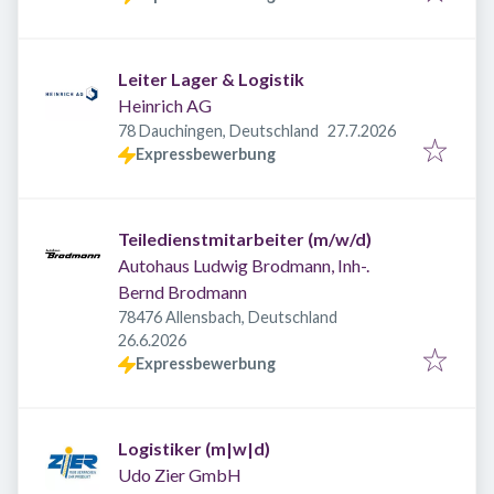
Leiter Lager & Logistik
Heinrich AG
Veröffentlicht
:
78 Dauchingen, Deutschland
27.7.2026
Expressbewerbung
Teiledienstmitarbeiter (m/w/d)
Autohaus Ludwig Brodmann, Inh-.
Bernd Brodmann
78476 Allensbach, Deutschland
Veröffentlicht
:
26.6.2026
Expressbewerbung
Logistiker (m|w|d)
Udo Zier GmbH