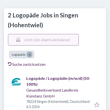
2 Logopäde Jobs in Singen
(Hohentwiel)
Jetzt Job-Alarm aktivieren!
Logopäde
Suche zurücksetzen
Logopäde / Logopädin (m/w/d) (50-
100%)
Gesundheitsverbund Landkreis
Konstanz GmbH
78224 Singen (Hohentwiel), Deutschland
Veröffentlicht
:
6.5.2026