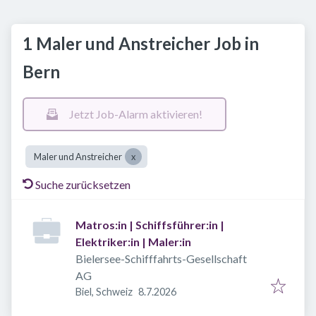
1 Maler und Anstreicher Job in
Bern
Jetzt Job-Alarm aktivieren!
Maler und Anstreicher
Suche zurücksetzen
Matros:in | Schiffsführer:in |
Elektriker:in | Maler:in
Bielersee-Schifffahrts-Gesellschaft
AG
Veröffentlicht
:
Biel, Schweiz
8.7.2026