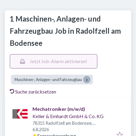
1 Maschinen-, Anlagen- und
Fahrzeugbau Job in Radolfzell am
Bodensee
Jetzt Job-Alarm aktivieren!
Maschinen-, Anlagen- und Fahrzeugbau
Suche zurücksetzen
Mechatroniker (m/w/d)
Keller & Emhardt GmbH & Co. KG
78315 Radolfzell am Bodensee,
Veröffentlicht
:
Deutschland
6.8.2026
Expressbewerbung