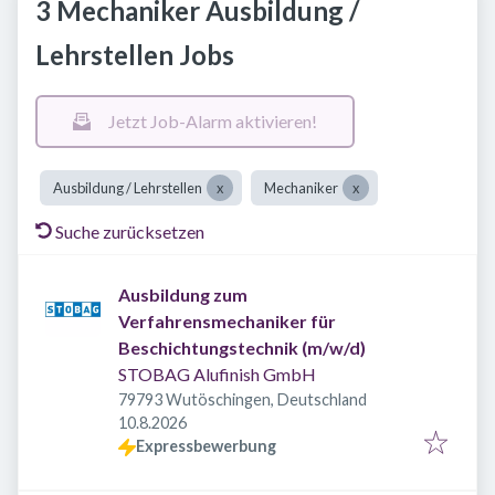
3 Mechaniker Ausbildung /
Lehrstellen Jobs
Jetzt Job-Alarm aktivieren!
Ausbildung / Lehrstellen
Mechaniker
Suche zurücksetzen
Ausbildung zum
Verfahrensmechaniker für
Beschichtungstechnik (m/w/d)
STOBAG Alufinish GmbH
79793 Wutöschingen, Deutschland
Veröffentlicht
:
10.8.2026
Expressbewerbung