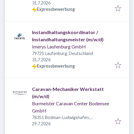
Veröffentlicht
:
31.7.2026
Expressbewerbung
Instandhaltungskoordinator /
Instandhaltungsmeister (m/w/d)
Imerys Laufenburg GmbH
79725 Laufenburg, Deutschland
Veröffentlicht
:
31.7.2026
Expressbewerbung
Caravan-Mechaniker Werkstatt
(m/w/d)
Burmeister Caravan Center Bodensee
GmbH
78351 Bodman-Ludwigshafen,
Veröffentlicht
:
Deutschland
29.7.2026