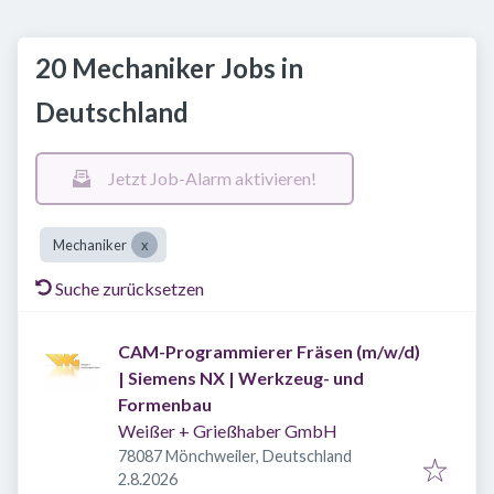
20 Mechaniker Jobs in
Deutschland
Jetzt Job-Alarm aktivieren!
Mechaniker
Suche zurücksetzen
CAM-Programmierer Fräsen (m/w/d)
| Siemens NX | Werkzeug- und
Formenbau
Weißer + Grießhaber GmbH
78087 Mönchweiler, Deutschland
Veröffentlicht
:
2.8.2026