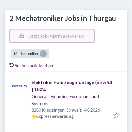
2 Mechatroniker Jobs in Thurgau
Jetzt Job-Alarm aktivieren!
Mechatroniker
Suche zurücksetzen
Elektriker Fahrzeugmontage (m/w/d)
| 100%
General Dynamics European Land
Systems
Veröffentlicht
:
8280 Kreuzlingen, Schweiz
4.8.2026
Expressbewerbung