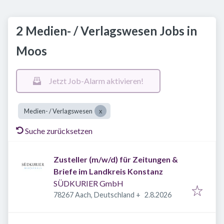
2 Medien- / Verlagswesen Jobs in
Moos
Jetzt Job-Alarm aktivieren!
Medien- / Verlagswesen
Suche zurücksetzen
Zusteller (m/w/d) für Zeitungen &
Briefe im Landkreis Konstanz
SÜDKURIER GmbH
Veröffentlicht
:
78267 Aach, Deutschland
+
2.8.2026