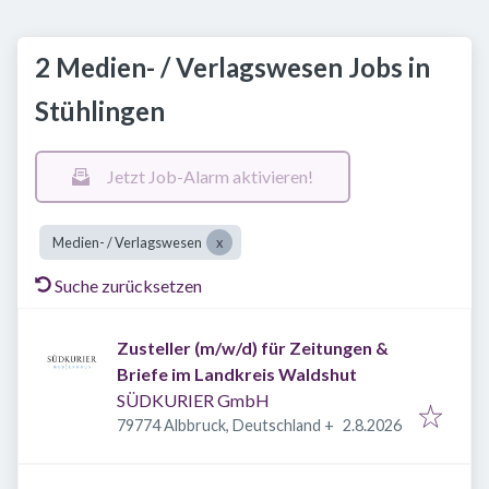
2 Medien- / Verlagswesen Jobs in
Stühlingen
Jetzt Job-Alarm aktivieren!
Medien- / Verlagswesen
Suche zurücksetzen
Zusteller (m/w/d) für Zeitungen &
Briefe im Landkreis Waldshut
SÜDKURIER GmbH
Veröffentlicht
:
79774 Albbruck, Deutschland
+
2.8.2026