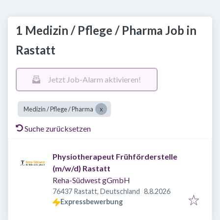
1 Medizin / Pflege / Pharma Job in
Rastatt
Jetzt Job-Alarm aktivieren!
Medizin / Pflege / Pharma
Suche zurücksetzen
Physiotherapeut Frühförderstelle
(m/w/d) Rastatt
Reha-Südwest gGmbH
Veröffentlicht
:
76437 Rastatt, Deutschland
8.8.2026
Expressbewerbung