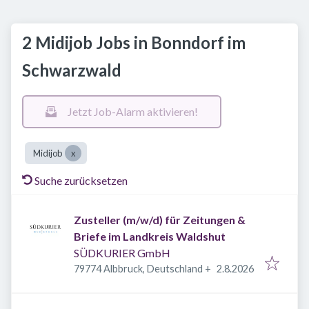
2 Midijob Jobs in Bonndorf im
Schwarzwald
Jetzt Job-Alarm aktivieren!
Midijob
Suche zurücksetzen
Zusteller (m/w/d) für Zeitungen &
Briefe im Landkreis Waldshut
SÜDKURIER GmbH
Veröffentlicht
:
79774 Albbruck, Deutschland
+
2.8.2026