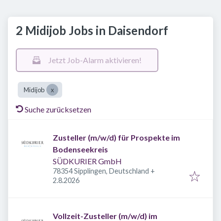
2 Midijob Jobs in Daisendorf
Jetzt Job-Alarm aktivieren!
Midijob
Suche zurücksetzen
Zusteller (m/w/d) für Prospekte im
Bodenseekreis
SÜDKURIER GmbH
78354 Sipplingen, Deutschland
+
Veröffentlicht
:
2.8.2026
Vollzeit-Zusteller (m/w/d) im