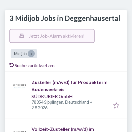
3 Midijob Jobs in Deggenhausertal
Jetzt Job-Alarm aktivieren!
Midijob
Suche zurücksetzen
Zusteller (m/w/d) für Prospekte im
Bodenseekreis
SÜDKURIER GmbH
78354 Sipplingen, Deutschland
+
Veröffentlicht
:
2.8.2026
Vollzeit-Zusteller (m/w/d) im