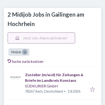
2 Midijob Jobs in Gailingen am
Hochrhein
Jetzt Job-Alarm aktivieren!
Midijob
Suche zurücksetzen
Zusteller (m/w/d) für Zeitungen &
Briefe im Landkreis Konstanz
SÜDKURIER GmbH
Veröffentlicht
:
78267 Aach, Deutschland
+
2.8.2026