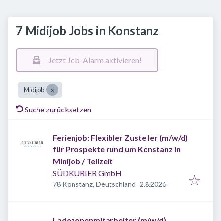
7 Midijob Jobs in Konstanz
Jetzt Job-Alarm aktivieren!
Midijob
Suche zurücksetzen
Ferienjob: Flexibler Zusteller (m/w/d)
für Prospekte rund um Konstanz in
Minijob / Teilzeit
SÜDKURIER GmbH
Veröffentlicht
:
78 Konstanz, Deutschland
2.8.2026
Ladezonenmitarbeiter (m/w/d)