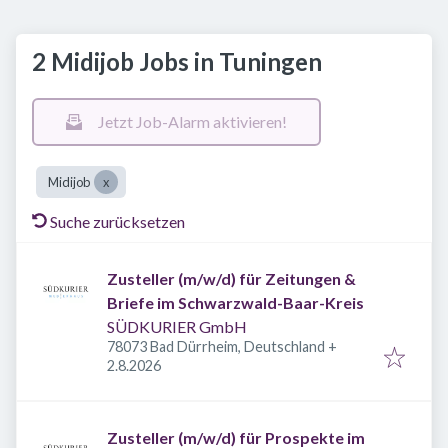
2 Midijob Jobs in Tuningen
Jetzt Job-Alarm aktivieren!
Midijob
Suche zurücksetzen
Zusteller (m/w/d) für Zeitungen &
Briefe im Schwarzwald-Baar-Kreis
SÜDKURIER GmbH
78073 Bad Dürrheim, Deutschland
+
Veröffentlicht
:
2.8.2026
Zusteller (m/w/d) für Prospekte im