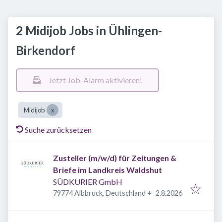
2 Midijob Jobs in Ühlingen-
Birkendorf
Jetzt Job-Alarm aktivieren!
Midijob
Suche zurücksetzen
Zusteller (m/w/d) für Zeitungen &
Briefe im Landkreis Waldshut
SÜDKURIER GmbH
Veröffentlicht
:
79774 Albbruck, Deutschland
+
2.8.2026