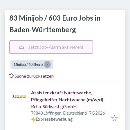
83 Minijob / 603 Euro Jobs in
Baden-Württemberg
Jetzt Job-Alarm aktivieren!
Minijob / 603 Euro
Suche zurücksetzen
Assistenzkraft Nachtwache,
Pflegehelfer Nachtwache (m/w/d)
Reha-Südwest gGmbH
Veröffentlicht
:
79843 Löffingen, Deutschland
7.8.2026
Expressbewerbung