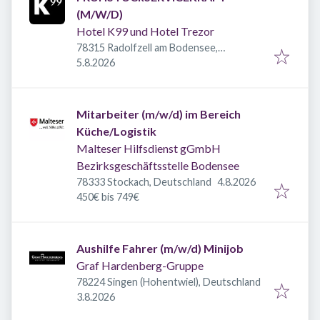
(M/W/D)
Hotel K99 und Hotel Trezor
78315 Radolfzell am Bodensee,
Veröffentlicht
:
Deutschland
5.8.2026
Mitarbeiter (m/w/d) im Bereich
Küche/Logistik
Malteser Hilfsdienst gGmbH
Bezirksgeschäftsstelle Bodensee
Veröffentlicht
:
78333 Stockach, Deutschland
4.8.2026
450€ bis 749€
Aushilfe Fahrer (m/w/d) Minijob
Graf Hardenberg-Gruppe
78224 Singen (Hohentwiel), Deutschland
Veröffentlicht
:
3.8.2026