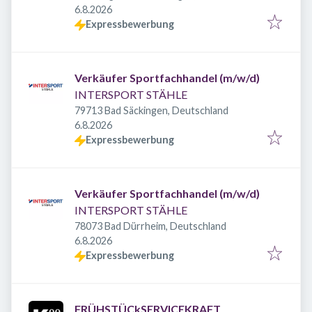
Veröffentlicht
:
6.8.2026
Expressbewerbung
Verkäufer Sportfachhandel (m/w/d)
INTERSPORT STÄHLE
79713 Bad Säckingen, Deutschland
Veröffentlicht
:
6.8.2026
Expressbewerbung
Verkäufer Sportfachhandel (m/w/d)
INTERSPORT STÄHLE
78073 Bad Dürrheim, Deutschland
Veröffentlicht
:
6.8.2026
Expressbewerbung
FRÜHSTÜCkSERVICEKRAFT