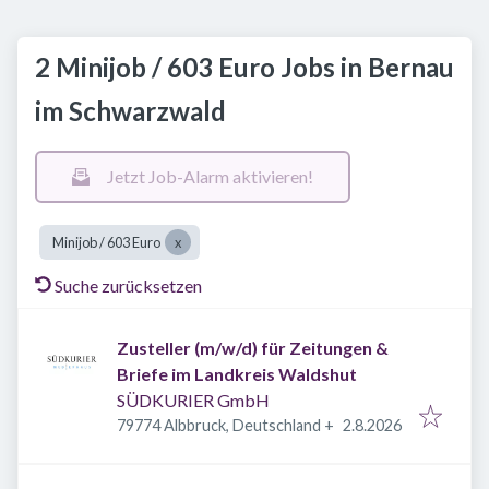
2 Minijob / 603 Euro Jobs in Bernau
im Schwarzwald
Jetzt Job-Alarm aktivieren!
Minijob / 603 Euro
Suche zurücksetzen
Zusteller (m/w/d) für Zeitungen &
Briefe im Landkreis Waldshut
SÜDKURIER GmbH
Veröffentlicht
:
79774 Albbruck, Deutschland
+
2.8.2026