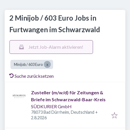
2 Minijob / 603 Euro Jobs in
Furtwangen im Schwarzwald
Jetzt Job-Alarm aktivieren!
Minijob / 603 Euro
Suche zurücksetzen
Zusteller (m/w/d) für Zeitungen &
Briefe im Schwarzwald-Baar-Kreis
SÜDKURIER GmbH
78073 Bad Dürrheim, Deutschland
+
Veröffentlicht
:
2.8.2026