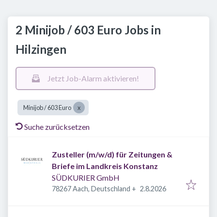
2 Minijob / 603 Euro Jobs in
Hilzingen
Jetzt Job-Alarm aktivieren!
Minijob / 603 Euro
Suche zurücksetzen
Zusteller (m/w/d) für Zeitungen &
Briefe im Landkreis Konstanz
SÜDKURIER GmbH
Veröffentlicht
:
78267 Aach, Deutschland
+
2.8.2026