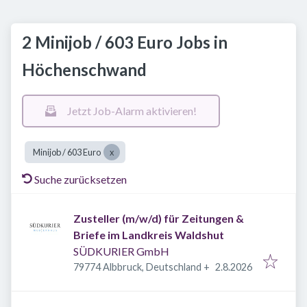
2 Minijob / 603 Euro Jobs in
Höchenschwand
Jetzt Job-Alarm aktivieren!
Minijob / 603 Euro
Suche zurücksetzen
Zusteller (m/w/d) für Zeitungen &
Briefe im Landkreis Waldshut
SÜDKURIER GmbH
Veröffentlicht
:
79774 Albbruck, Deutschland
+
2.8.2026