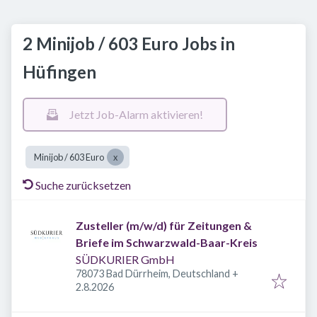
2 Minijob / 603 Euro Jobs in
Hüfingen
Jetzt Job-Alarm aktivieren!
Minijob / 603 Euro
Suche zurücksetzen
Zusteller (m/w/d) für Zeitungen &
Briefe im Schwarzwald-Baar-Kreis
SÜDKURIER GmbH
78073 Bad Dürrheim, Deutschland
+
Veröffentlicht
:
2.8.2026