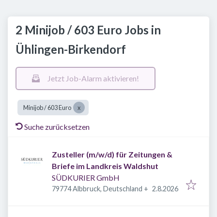
2 Minijob / 603 Euro Jobs in
Ühlingen-Birkendorf
Jetzt Job-Alarm aktivieren!
Minijob / 603 Euro
Suche zurücksetzen
Zusteller (m/w/d) für Zeitungen &
Briefe im Landkreis Waldshut
SÜDKURIER GmbH
Veröffentlicht
:
79774 Albbruck, Deutschland
+
2.8.2026