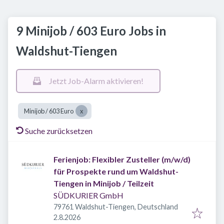
9 Minijob / 603 Euro Jobs in
Waldshut-Tiengen
Jetzt Job-Alarm aktivieren!
Minijob / 603 Euro
Suche zurücksetzen
Ferienjob: Flexibler Zusteller (m/w/d)
für Prospekte rund um Waldshut-
Tiengen in Minijob / Teilzeit
SÜDKURIER GmbH
79761 Waldshut-Tiengen, Deutschland
Veröffentlicht
:
2.8.2026