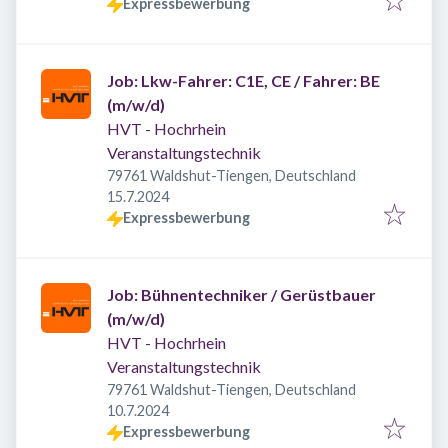
Expressbewerbung
Job: Lkw-Fahrer: C1E, CE / Fahrer: BE
(m/w/d)
HVT - Hochrhein
Veranstaltungstechnik
79761 Waldshut-Tiengen, Deutschland
Veröffentlicht
:
15.7.2024
Expressbewerbung
Job: Bühnentechniker / Gerüstbauer
(m/w/d)
HVT - Hochrhein
Veranstaltungstechnik
79761 Waldshut-Tiengen, Deutschland
Veröffentlicht
:
10.7.2024
Expressbewerbung