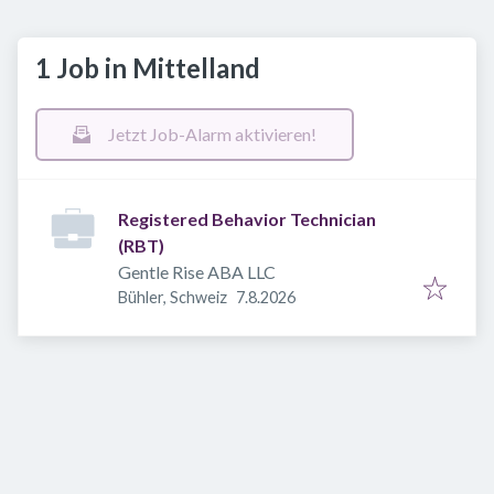
1 Job in Mittelland
Jetzt Job-Alarm aktivieren!
Registered Behavior Technician
(RBT)
Gentle Rise ABA LLC
Veröffentlicht
:
Bühler, Schweiz
7.8.2026