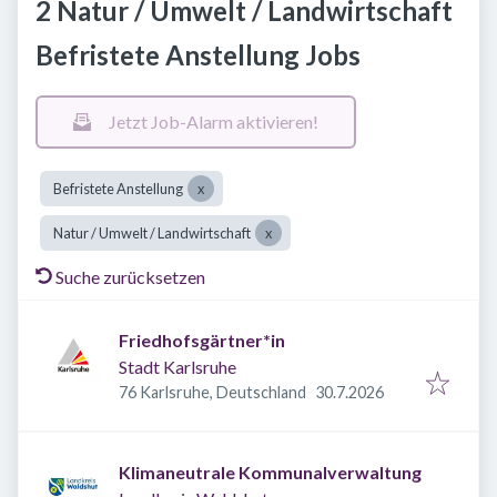
2 Natur / Umwelt / Landwirtschaft
Befristete Anstellung Jobs
Jetzt Job-Alarm aktivieren!
Befristete Anstellung
Natur / Umwelt / Landwirtschaft
Suche zurücksetzen
Friedhofsgärtner*in
Stadt Karlsruhe
Veröffentlicht
:
76 Karlsruhe, Deutschland
30.7.2026
Klimaneutrale Kommunalverwaltung