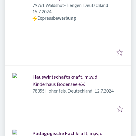
79761 Waldshut-Tiengen, Deutschland
Veröffentlicht
:
15.7.2024
Expressbewerbung
Hauswirtschaftskraft, m,w,d
Kinderhaus Bodensee e.V.
Veröffentlicht
:
78355 Hohenfels, Deutschland
12.7.2024
Pädagogische Fachkraft, m,w,d