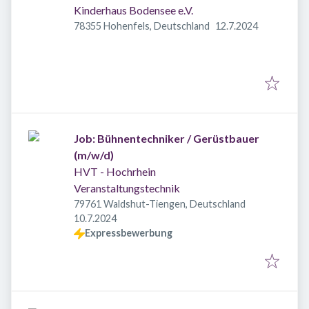
Kinderhaus Bodensee e.V.
Veröffentlicht
:
78355 Hohenfels, Deutschland
12.7.2024
Job: Bühnentechniker / Gerüstbauer
(m/w/d)
HVT - Hochrhein
Veranstaltungstechnik
79761 Waldshut-Tiengen, Deutschland
Veröffentlicht
:
10.7.2024
Expressbewerbung