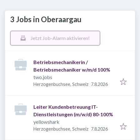
3 Jobs in Oberaargau
Jetzt Job-Alarm aktivieren!
Betriebsmechanikerin /
Betriebsmechaniker w/m/d 100%
two.jobs
Veröffentlicht
:
Herzogenbuchsee, Schweiz
7.8.2026
Leiter Kundenbetreuung IT-
Dienstleistungen (m/w/d) 80-100%
yellowshark
Veröffentlicht
:
Herzogenbuchsee, Schweiz
7.8.2026