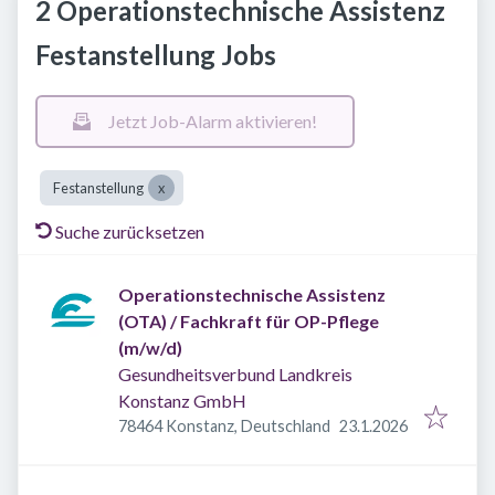
2 Operationstechnische Assistenz
Festanstellung Jobs
Jetzt Job-Alarm aktivieren!
Festanstellung
Suche zurücksetzen
Operationstechnische Assistenz
(OTA) / Fachkraft für OP-Pflege
(m/w/d)
Gesundheitsverbund Landkreis
Konstanz GmbH
Veröffentlicht
:
78464 Konstanz, Deutschland
23.1.2026