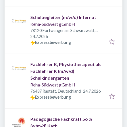
Schulbegleiter (m/w/d) Internat
Reha-Südwest gGmbH
78120 Furtwangen im Schwarzwald,
Veröffentlicht
:
Deutschland
24.7.2026
Expressbewerbung
Fachlehrer K, Physiotherapeut als
Fachlehrer K (m/w/d)
Schulkindergarten
Reha-Südwest gGmbH
Veröffentlicht
:
76437 Rastatt, Deutschland
24.7.2026
Expressbewerbung
Pädagogische Fachkraft 56 %
(w/m/d) Kath.