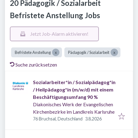
20 Pädagogik / Sozialarbeit
Befristete Anstellung Jobs
Jetzt Job-Alarm aktivieren!
Befristete Anstellung
Pädagogik / Sozialarbeit
Suche zurücksetzen
Sozialarbeiter*in / Sozialpädagog*in
/ Heilpädagog*in (m/w/d) mit einem
Beschäftigungsumfang 90 %
Diakonisches Werk der Evangelischen
Kirchenbezirke im Landkreis Karlsruhe
Veröffentlicht
:
76 Bruchsal, Deutschland
3.8.2026