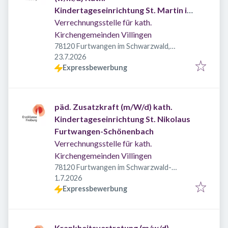
Kindertageseinrichtung St. Martin in
Furtwangen
Verrechnungsstelle für kath.
Kirchengemeinden Villingen
78120 Furtwangen im Schwarzwald,
Veröffentlicht
:
Deutschland
23.7.2026
Expressbewerbung
päd. Zusatzkraft (m/W/d) kath.
Kindertageseinrichtung St. Nikolaus
Furtwangen-Schönenbach
Verrechnungsstelle für kath.
Kirchengemeinden Villingen
78120 Furtwangen im Schwarzwald-
Veröffentlicht
:
Schönenbach, Deutschland
1.7.2026
Expressbewerbung
Krankheitsvertretung (m/w/d)