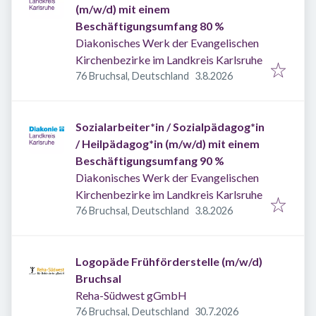
(m/w/d) mit einem
Beschäftigungsumfang 80 %
Diakonisches Werk der Evangelischen
Kirchenbezirke im Landkreis Karlsruhe
Veröffentlicht
:
76 Bruchsal, Deutschland
3.8.2026
Sozialarbeiter*in / Sozialpädagog*in
/ Heilpädagog*in (m/w/d) mit einem
Beschäftigungsumfang 90 %
Diakonisches Werk der Evangelischen
Kirchenbezirke im Landkreis Karlsruhe
Veröffentlicht
:
76 Bruchsal, Deutschland
3.8.2026
Logopäde Frühförderstelle (m/w/d)
Bruchsal
Reha-Südwest gGmbH
Veröffentlicht
:
76 Bruchsal, Deutschland
30.7.2026