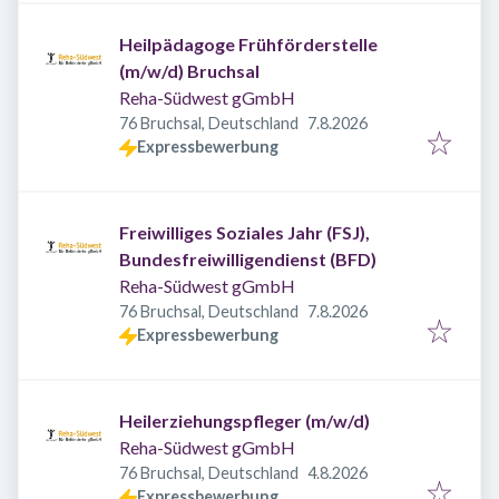
Heilpädagoge Frühförderstelle
(m/w/d) Bruchsal
Reha-Südwest gGmbH
Veröffentlicht
:
76 Bruchsal, Deutschland
7.8.2026
Expressbewerbung
Freiwilliges Soziales Jahr (FSJ),
Bundesfreiwilligendienst (BFD)
Reha-Südwest gGmbH
Veröffentlicht
:
76 Bruchsal, Deutschland
7.8.2026
Expressbewerbung
Heilerziehungspfleger (m/w/d)
Reha-Südwest gGmbH
Veröffentlicht
:
76 Bruchsal, Deutschland
4.8.2026
Expressbewerbung