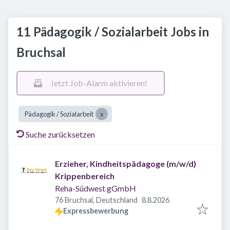
11 Pädagogik / Sozialarbeit Jobs in
Bruchsal
Jetzt Job-Alarm aktivieren!
Pädagogik / Sozialarbeit
Suche zurücksetzen
Erzieher, Kindheitspädagoge (m/w/d)
Krippenbereich
Reha-Südwest gGmbH
Veröffentlicht
:
76 Bruchsal, Deutschland
8.8.2026
Expressbewerbung