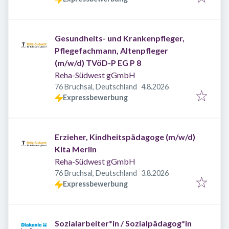
Gesundheits- und Krankenpfleger,
Pflegefachmann, Altenpfleger
(m/w/d) TVöD-P EG P 8
Reha-Südwest gGmbH
Veröffentlicht
:
76 Bruchsal, Deutschland
4.8.2026
Expressbewerbung
Erzieher, Kindheitspädagoge (m/w/d)
Kita Merlin
Reha-Südwest gGmbH
Veröffentlicht
:
76 Bruchsal, Deutschland
3.8.2026
Expressbewerbung
Sozialarbeiter*in / Sozialpädagog*in