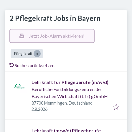
2 Pflegekraft Jobs in Bayern
Jetzt Job-Alarm aktivieren!
Pflegekraft
Suche zurücksetzen
Lehrkraft für Pflegeberufe (m/w/d)
Berufliche Fortbildungszentren der
Bayerischen Wirtschaft (bfz) gGmbH
87700 Memmingen, Deutschland
Veröffentlicht
:
2.8.2026
Lehrkraft (m/w/d) Pflegeberufe