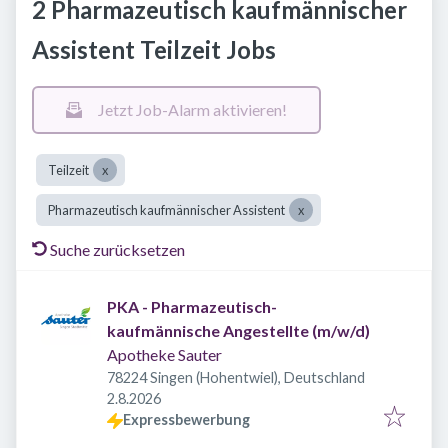
2 Pharmazeutisch kaufmännischer
Assistent Teilzeit Jobs
Jetzt Job-Alarm aktivieren!
Teilzeit
Pharmazeutisch kaufmännischer Assistent
Suche zurücksetzen
PKA - Pharmazeutisch-
kaufmännische Angestellte (m/w/d)
Apotheke Sauter
78224 Singen (Hohentwiel), Deutschland
Veröffentlicht
:
2.8.2026
Expressbewerbung