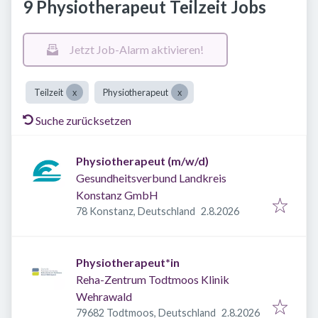
9 Physiotherapeut Teilzeit Jobs
Jetzt Job-Alarm aktivieren!
Teilzeit
Physiotherapeut
Suche zurücksetzen
Physiotherapeut (m/w/d)
Gesundheitsverbund Landkreis
Konstanz GmbH
Veröffentlicht
:
78 Konstanz, Deutschland
2.8.2026
Physiotherapeut*in
Reha-Zentrum Todtmoos Klinik
Wehrawald
Veröffentlicht
:
79682 Todtmoos, Deutschland
2.8.2026