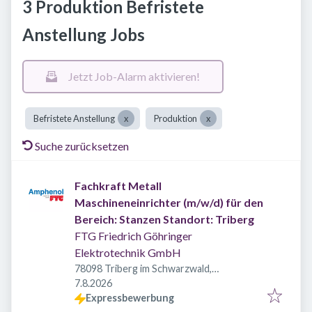
3 Produktion Befristete
Anstellung Jobs
Jetzt Job-Alarm aktivieren!
Befristete Anstellung
Produktion
Suche zurücksetzen
Fachkraft Metall
Maschineneinrichter (m/w/d) für den
Bereich: Stanzen Standort: Triberg
FTG Friedrich Göhringer
Elektrotechnik GmbH
78098 Triberg im Schwarzwald,
Veröffentlicht
:
Deutschland
7.8.2026
Expressbewerbung