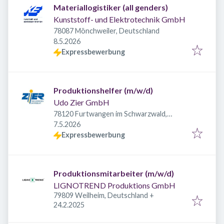
Materiallogistiker (all genders)
Kunststoff- und Elektrotechnik GmbH
78087 Mönchweiler, Deutschland
Veröffentlicht
:
8.5.2026
Expressbewerbung
Produktionshelfer (m/w/d)
Udo Zier GmbH
78120 Furtwangen im Schwarzwald,
Veröffentlicht
:
Deutschland
7.5.2026
Expressbewerbung
Produktionsmitarbeiter (m/w/d)
LIGNOTREND Produktions GmbH
79809 Weilheim, Deutschland
+
Veröffentlicht
:
24.2.2025