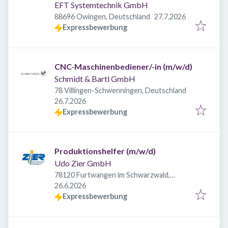
EFT Systemtechnik GmbH
Veröffentlicht
:
88696 Owingen, Deutschland
27.7.2026
Expressbewerbung
CNC-Maschinenbediener/-in (m/w/d)
Schmidt & Bartl GmbH
78 Villingen-Schwenningen, Deutschland
Veröffentlicht
:
26.7.2026
Expressbewerbung
Produktionshelfer (m/w/d)
Udo Zier GmbH
78120 Furtwangen im Schwarzwald,
Veröffentlicht
:
Deutschland
26.6.2026
Expressbewerbung