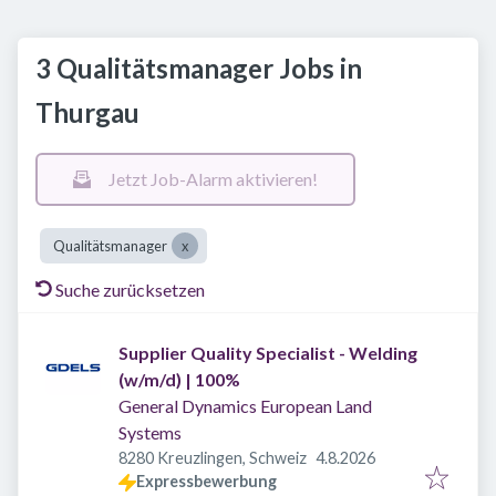
3 Qualitätsmanager Jobs in
Thurgau
Jetzt Job-Alarm aktivieren!
Qualitätsmanager
Suche zurücksetzen
Supplier Quality Specialist - Welding
(w/m/d) | 100%
General Dynamics European Land
Systems
Veröffentlicht
:
8280 Kreuzlingen, Schweiz
4.8.2026
Expressbewerbung