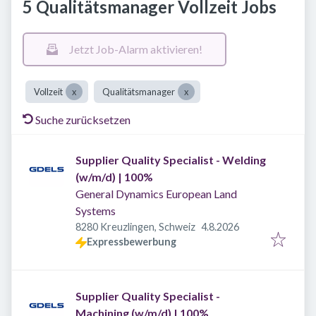
5 Qualitätsmanager Vollzeit Jobs
Jetzt Job-Alarm aktivieren!
Vollzeit
Qualitätsmanager
Suche zurücksetzen
Supplier Quality Specialist - Welding
(w/m/d) | 100%
General Dynamics European Land
Systems
Veröffentlicht
:
8280 Kreuzlingen, Schweiz
4.8.2026
Expressbewerbung
Supplier Quality Specialist -
Machining (w/m/d) | 100%