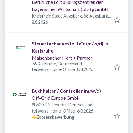
Berufliche Fortbildungszentren der
Bayerischen Wirtschaft (bfz) gGmbH
Kreisfreie Stadt Augsburg, 86 Augsburg,
Veröffentlicht
:
Deutschland
8.8.2026
Steuerfachangestellte*r (m/w/d) in
Karlsruhe
Maisenbacher Hort + Partner
76 Karlsruhe, Deutschland
+
Veröffentlicht
:
teilweise Home-Office
8.8.2026
Buchhalter / Controller (m/w/d)
Off-Grid Europe GmbH
88630 Pfullendorf, Deutschland
Veröffentlicht
:
teilweise Home-Office
6.8.2026
Expressbewerbung