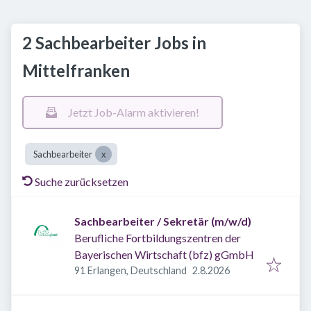
2 Sachbearbeiter Jobs in
Mittelfranken
Jetzt Job-Alarm aktivieren!
Sachbearbeiter
Suche zurücksetzen
Sachbearbeiter / Sekretär (m/w/d)
Berufliche Fortbildungszentren der
Bayerischen Wirtschaft (bfz) gGmbH
Veröffentlicht
:
91 Erlangen, Deutschland
2.8.2026