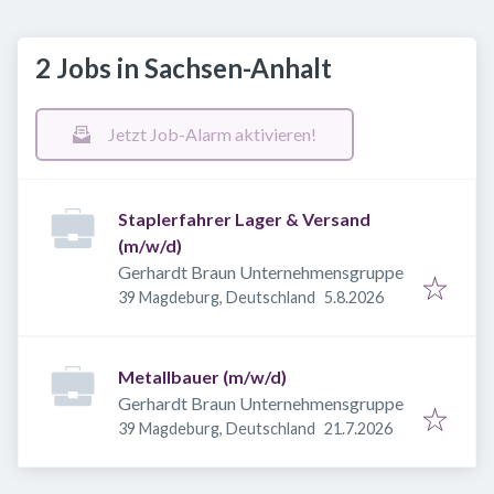
2 Jobs in Sachsen-Anhalt
Jetzt Job-Alarm aktivieren!
Staplerfahrer Lager & Versand
(m/w/d)
Gerhardt Braun Unternehmensgruppe
Veröffentlicht
:
39 Magdeburg, Deutschland
5.8.2026
Metallbauer (m/w/d)
Gerhardt Braun Unternehmensgruppe
Veröffentlicht
:
39 Magdeburg, Deutschland
21.7.2026